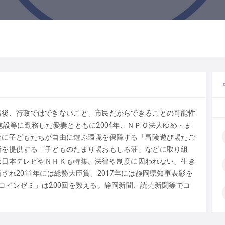
務後、行政ではできないこと、市民だからできることの可能性
施設等に勤務した愛妻とともに2004年、ＮＰＯ法人ゆめ・ま
台に子どもたちが自由に遊ぶ環境を保障する「冒険遊び場たご
所を提供する「子どものたまり場おもしろ荘」などに取り組
は日本テレビやＮＨＫも特集。法律や制度に囚われない、生き
れ2011年には総務大臣賞、2017年には静岡県知事表彰を
コインゼミ」は200回を数える。静岡新聞、読売新聞等でコ