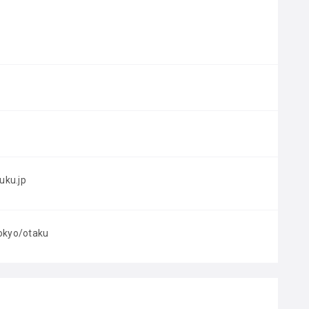
uku.jp
tokyo/otaku