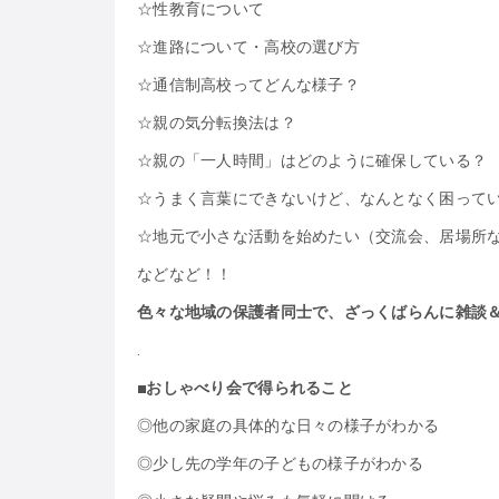
☆性教育について
☆進路について・高校の選び方
☆通信制高校ってどんな様子？
☆親の気分転換法は？
☆親の「一人時間」はどのように確保している？
☆うまく言葉にできないけど、なんとなく困って
☆地元で小さな活動を始めたい（交流会、居場所
などなど！！
色々な地域の保護者同士で、ざっくばらんに雑談
.
■おしゃべり会で得られること
◎他の家庭の具体的な日々の様子がわかる
◎少し先の学年の子どもの様子がわかる