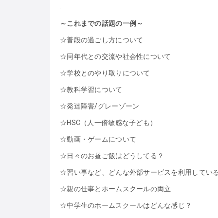
.
～これまでの話題の一例～
☆普段の過ごし方について
☆同年代との交流や社会性について
☆学校とのやり取りについて
☆教科学習について
☆発達障害/グレーゾーン
☆HSC（人一倍敏感な子ども）
☆動画・ゲームについて
☆日々のお昼ご飯はどうしてる？
☆習い事など、どんな外部サービスを利用してい
☆親の仕事とホームスクールの両立
☆中学生のホームスクールはどんな感じ？