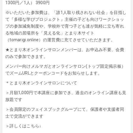
1300円／1人） 3900円
※いただいた参加費は、「誰1人取り残されない社会」を目指し
て『多様な学びプロジェクト』主催の子ども向けワークショッ
プの参加減免制度や、学校外で育つ子ども達が気軽に立ち寄れ
る地域の居場所を「見える化」とまり木サイト
（tomarigi.online）の運営費に充てさせていただきます。
★とまり木オンラインサロンメンバーは、お申込み不要、会費
のみで参加できます。
メンバー向けメルマガとオンラインサロン(トップ固定掲示板）
でズームURLとクーポンコードをお知らせします。
＊とまり木オンラインサロンについて
＞月額1,000円で本講座に参加でき、過去のオンライン講座も見
放題です
＞会員限定のフェイスブックグループにて、保護者や支援者同
士で交流ができます
＞詳しくはこちら↓