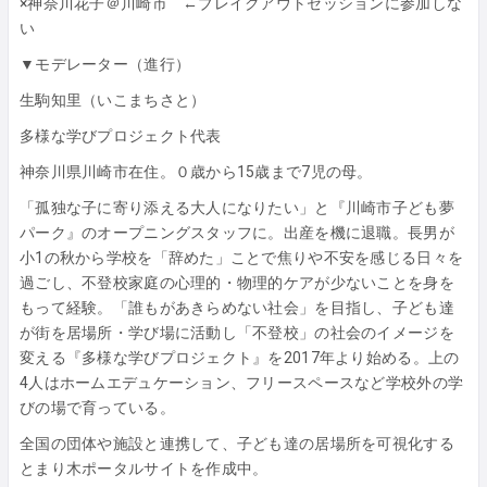
×神奈川花子＠川崎市 ←ブレイクアウトセッションに参加しな
い
▼モデレーター（進行）
生駒知里（いこまちさと）
多様な学びプロジェクト代表
神奈川県川崎市在住。０歳から15歳まで7児の母。
「孤独な子に寄り添える大人になりたい」と『川崎市子ども夢
パーク』のオープニングスタッフに。出産を機に退職。長男が
小1の秋から学校を「辞めた」ことで焦りや不安を感じる日々を
過ごし、不登校家庭の心理的・物理的ケアが少ないことを身を
もって経験。「誰もがあきらめない社会」を目指し、子ども達
が街を居場所・学び場に活動し「不登校」の社会のイメージを
変える『多様な学びプロジェクト』を2017年より始める。上の
4人はホームエデュケーション、フリースペースなど学校外の学
びの場で育っている。
全国の団体や施設と連携して、子ども達の居場所を可視化する
とまり木ポータルサイトを作成中。