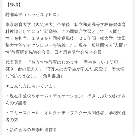
【登壇】
村瀬幸浩（ムラセユキヒロ）
東京教育大学（現筑波大）卒業後、私立和光高等学校保健体育
科教諭として２５年間勤務。この間総合学習として「人間と
性」を担当。１９８９年同校退職後、２５年間一橋大学、津田
塾大学等でセクソロジーを講義した。現在一般社団法人“人間と
性”教育研究協議会会員、日本思春期学会名誉会員
代表著作 『おうち性教育はじめます 一番やさしい！防犯・
SEX・命の伝え方』『3万人の大学生が学んだ 恋愛で一番大切
な“性”のはなし』（角川書店）
▼こんな方に向いています
・現在不登校やホームエデュケーション、行きしぶりのお子さ
んの保護者
・フリースクール・オルタナティブスクール関係者、学校関係
者の方
・親の会等の居場所運営者