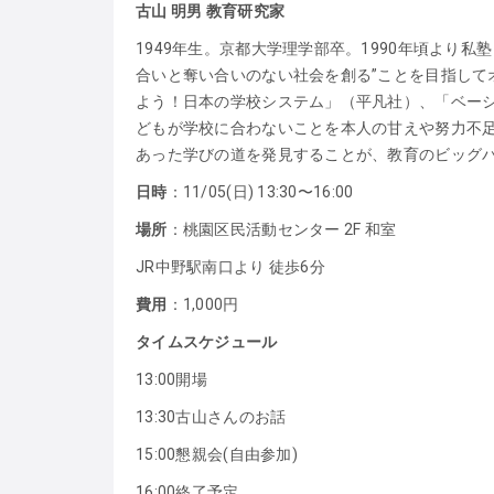
古山 明男 教育研究家
1949年生。京都大学理学部卒。1990年頃より
合いと奪い合いのない社会を創る”ことを目指して
よう！日本の学校システム」（平凡社）、「ベーシ
どもが学校に合わないことを本人の甘えや努力不
あった学びの道を発見することが、教育のビッグ
日時
：11/05(日) 13:30〜16:00
場所
：桃園区民活動センター 2F 和室
JR中野駅南口より 徒歩6分
費用
：1,000円
タイムスケジュール
13:00開場
13:30古山さんのお話
15:00懇親会(自由参加)
16:00終了予定