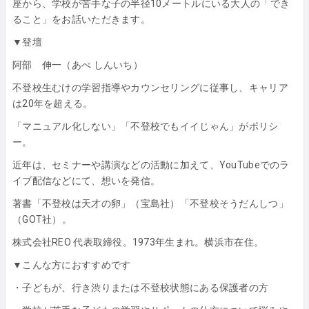
座から、学校が苦手な子の半径10メートルにいる大人の「でき
ること」をお話いただきます。
▼登壇
阿部 伸一（あべ しんいち）
不登校生むけの学習指導やカウンセリングに従事し、キャリア
は20年を超える。
「マニュアル化しない」「不登校でもイイじゃん」がポリシ
ー。
近年は、セミナーや講演などの活動に加えて、YouTubeでのラ
イブ配信などにて、想いを発信。
著書「不登校は天才の卵」（宝島社）「不登校そうだんしつ」
（GOT社）。
株式会社REO 代表取締役。1973年生まれ。横浜市在住。
▼こんな方におすすめです
・子どもが、行き渋りまたは不登校状態にある保護者の方