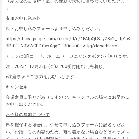
（みんなの居場所「童」の活動で大切に使わせていただきま
す）
参加お申し込み▷
以下お申し込みフォームより申し込みください。
https://docs.google.com/forms/d/e/1FAIpQLScy28c2_otjYoKt
BP-0FHNRVWCDDCaxXqqCFiB0n-eiGUVUjg/closedform
チラシにQRコード、ホームページにリンクボタンがあります。
注）2023年12月22日(金)21:00受付開始（先着順）
◉注意事項＊ご協力をお願いします
キャンセル
会場定員に限りがありますので、キャンセルの場合はお早めに
お申し出ください。
お子様の参加について
席を確保する場合は、併せて申し込みフォームに記名くださ
い。お話中心の内容のため、落ち着かない場合などはキッズス
ペース（向かい側の別部屋）をご活用ください。託児はありま