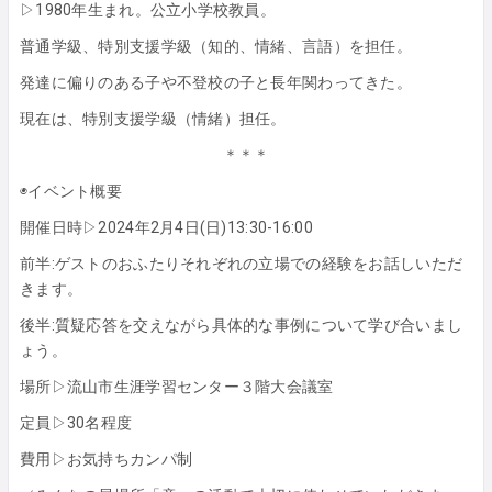
▷1980年生まれ。公立小学校教員。
普通学級、特別支援学級（知的、情緒、言語）を担任。
発達に偏りのある子や不登校の子と長年関わってきた。
現在は、特別支援学級（情緒）担任。
＊＊＊
◉イベント概要
開催日時▷2024年2月4日(日)13:30-16:00
前半:ゲストのおふたりそれぞれの立場での経験をお話しいただ
きます。
後半:質疑応答を交えながら具体的な事例について学び合いまし
ょう。
場所▷流山市生涯学習センター３階大会議室
定員▷30名程度
費用▷お気持ちカンパ制