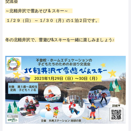
交流会
～北軽井沢で雪あそび & スキー～
１/２９（日） ～ １/３０（月）の１泊２日です。
冬の北軽井沢で、雪遊び&スキーを一緒に楽しみましょう♪