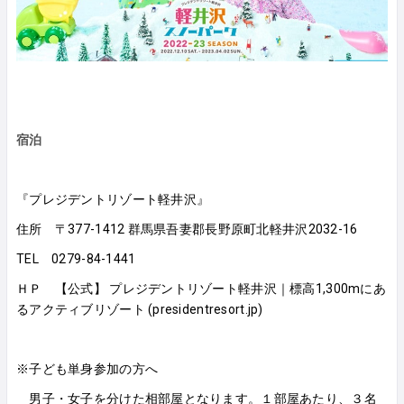
宿泊
『プレジデントリゾート軽井沢』
住所 〒377-1412 群馬県吾妻郡長野原町北軽井沢2032-16
TEL 0279-84-1441
ＨＰ
【公式】 プレジデントリゾート軽井沢｜標高1,300mにあ
るアクティブリゾート (presidentresort.jp)
※子ども単身参加の方へ
男子・女子を分けた
相部屋
となります。１部屋あたり、３名