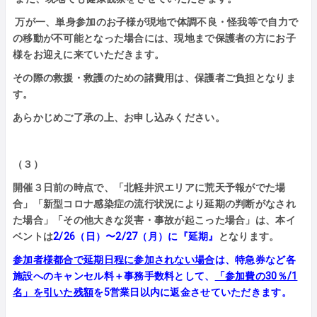
万が一、単身参加のお子様が現地で体調不良・怪我等で自力で
の移動が不可能となった場合には、現地まで保護者の方にお子
様をお迎えに来ていただきます。
その際の救援・救護のための諸費用は、保護者ご負担となりま
す。
あらかじめご了承の上、お申し込みください。
（３）
開催３日前の時点で、「北軽井沢エリアに荒天予報がでた場
合」「新型コロナ感染症の流行状況により延期の判断がなされ
た場合」「その他大きな災害・事故が起こった場合」は、本イ
ベントは
2/26（日）〜2/27（月）に『延期』
となります。
参加者様都合で延期日程に参加されない場合
は、特急券など各
施設へのキャンセル料＋事務手数料として、
「参加費の30％/1
名」を引いた残額
を5営業日以内に返金させていただきます。