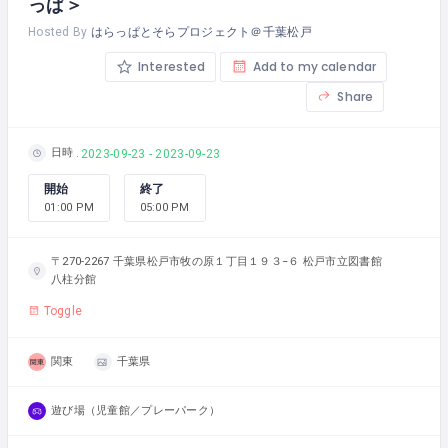
っぱ＞
Hosted By
はらっぱとそらプロジェクト＠千葉松戸
Interested
Add to my calendar
Share
日時
2023-09-23 - 2023-09-23
開始
終了
01:00 PM
05:00 PM
〒270-2267 千葉県松戸市牧の原１丁目１９３−６ 松戸市立図書館
八柱分館
Toggle
関東
千葉県
遊び場（児童館／プレーパーク）