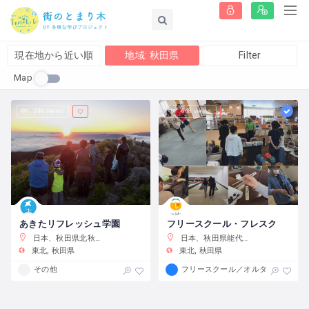
現在地から近い順
地域: 秋田県
Filter
Map
248 views
648 views
あきたリフレッシュ学園
フリースクール・フレスク
日本、秋田県北秋田市鎌沢４４
日本、秋田県能代市落合下大野1−３５
東北
秋田県
東北
秋田県
その他
フリースクール／オルタナティブス