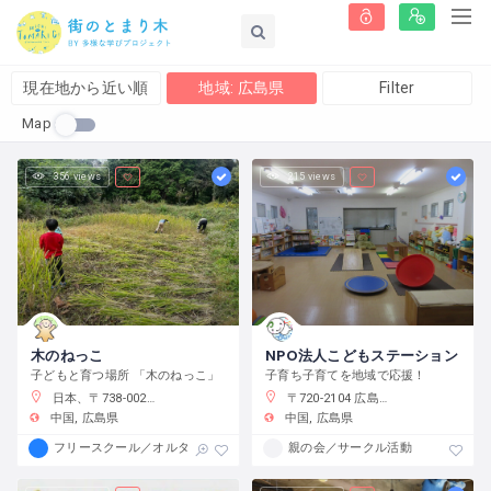
現在地から近い順
地域: 広島県
Filter
Map
356 views
215 views
木のねっこ
NPO法人こどもステーション
子どもと育つ場所 ​「木のねっこ」
子育ち子育てを地域で応援！
日本、〒738-0026 広島県廿日市市上平良２２８
〒720-2104 広島県福山市神辺町道上２８６２−１
中国
広島県
中国
広島県
フリースクール／オルタナティブスクール
親の会／サークル活動