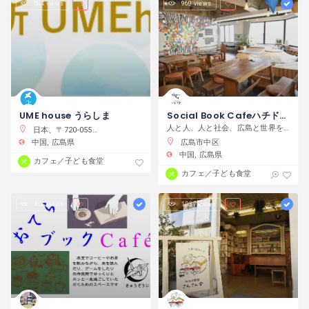
504 views
960 views
UME house うらしま
Social Book Cafeハチドリ舎
人と人、人と社会、広島と世界をつなげるソーシャルブックカフェ
日本、〒720-0551 広島県尾道市浦崎町２１９１
広島市中区
中国
広島県
中国
広島県
カフェ／子ども食堂
カフェ／子ども食堂
412 views
1,037 views