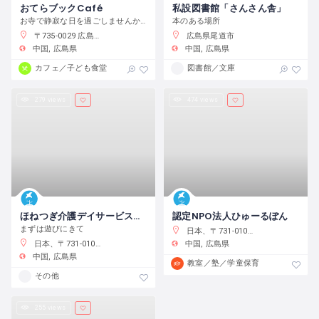
おてらブックCafé
私設図書館「さんさん舎」
お寺で静寂な日を過ごしませんか？
本のある場所
〒735-0029 広島県安芸郡府中町茂陰１丁目１３−２１
広島県尾道市
中国
広島県
中国
広島県
カフェ／子ども食堂
図書館／文庫
279 views
474 views
ほねつぎ介護デイサービス 緑井店
認定NPO法人ひゅーるぽん
まずは遊びにきて
日本、〒731-0102 広島県広島市安佐南区川内６丁目２８−15
日本、〒731-0103 広島県広島市安佐南区緑井３−１５−２７
中国
広島県
中国
広島県
教室／塾／学童保育
その他
255 views