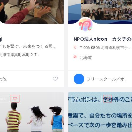
i
地域と子どもを繋ぐ、未来をつくる居場所
〒006-0806 北海道札幌市手稲区新発寒６条６丁目３−１ 札幌市立新陵小学校
北海道厚真町本町２７−１
北海道
の他
フリースクール／オルタナティブスクール
iews
401 views