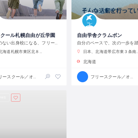
スクール札幌自由が丘学園
自由学舎クラムボン
かけがえのない出身校になる、フリースクール
道札幌市東区北８条東１丁目３−１０
日本、北海道帯広市東３条南２７丁目 地域密着型介護老人施設奏～かなで～
北海道
フリースクール／オルタナティブスクール
フリースクール／オルタナティブスクール
iews