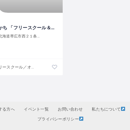
WEWとかち 「フリースクール＆フリースペースくるみの森 」
道帯広市西２１条南３丁目１５−２６
フリースクール／オルタナティブスクール
する方へ
イベント一覧
お問い合わせ
私たちについて
プライバシーポリシー