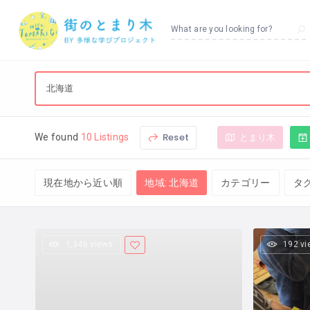
What are you looking for?
Reset
とまり木
We found
10 Listings
現在地から近い順
地域: 北海道
カテゴリー
タ
1,346 views
192 v