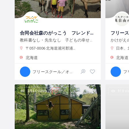
合同会社森のがっこう フレンド森のがっこう
フリー
教科書なし・先生なし 子どもの幸せと本物の体験を追求する新しい学校
〒057-0006 北海道浦河郡浦河町東町かしわ４丁目３３９−１４
日本、北海
北海道
北海道
フリースクール／オルタナティブスクール
3,544 views
818 v