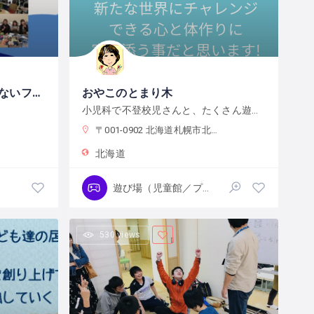
NPO法人nicon カタチのないフリースクールいきばしょ
おやこのとまり木
小児科で不登校児さんと、たくさん遊ぶ学ぶ経験の中で地域の子育て中の保護者、当事者が安心し居場所、活動のエネルギーを満たす場が必要であると感じて月木曜日に開催しています。どんな過ごし方が、自分にあっているか？自分がいきいき、ワクワクできることは何かわからなくて困っている方もご連絡くださいね。ママだけのご相談にも応じます。
〒001-0902 北海道札幌市北区新琴似２条８丁目１−２０ 札幌市新琴似・新川地区センター
北海道
遊び場（児童館／プレーパーク）
530 views