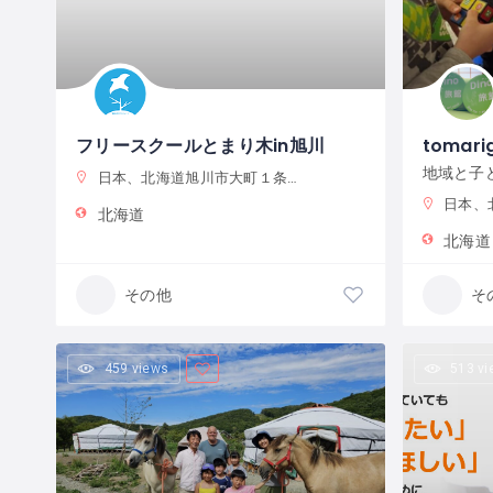
フリースクールとまり木in旭川
tomarig
日本、北海道旭川市大町１条１２丁目
日本、
北海道
北海道
その他
そ
459 views
513 v