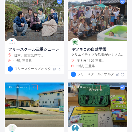
314 views
503 views
フリースクール三重シューレ
キツネコの自然学園
クリエイティブな活動がたくさんできる自然豊かなオルタナティブ教育
日本、三重県津市広明町３２８ 津ビル
〒519-1127 三重県亀山市加太中在家７１６５
中部
三重県
中部
三重県
フリースクール／オルタナティブスクール
フリースクール／オルタナティブス
576 views
438 views