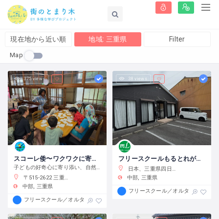
現在地から近い順
地域: 三重県
Filter
Map
375 views
38 views
スコーレ倭〜ワクワクに寄り添う学校〜
フリースクールもるとれがーと
子どもの好奇心に寄り添い、自然体験と創作活動を通してこの世界の面白さへと導きます。
日本、三重県四日市市塩浜４３７−１
〒515-2622 三重県津市白山町中ノ村１３８−４
中部
三重県
中部
三重県
フリースクール／オルタナティブス
フリースクール／オルタナティブスクール