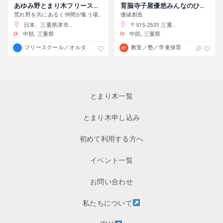
あゆみ野とまり木フリースクール
育脳寺子屋優悠みんなのひろば
荒れ野を共にあるく仲間が集う場所＝あゆみ野。子どもからお年寄りまで、一緒に集う小さな居場所
価値創造
日本、三重県津市一身田大古曽１４５３−３
〒515-2501 三重県津市一志町庄村２６１
中部
三重県
中部
三重県
フリースクール／オルタナティブスクール
教室／塾／学童保育
とまり木一覧
とまり木申し込み
初めて利用する方へ
イベント一覧
お問い合わせ
私たちについて