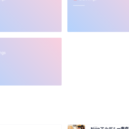
ings
Nijinアカデミー青