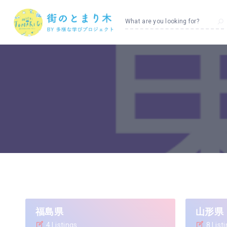
What are you looking for?
福島県
山形県
4 Listings
8 List