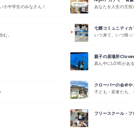
い小中学生のみなさん！
あなたを人生の主役
七郷コミュニティカ
歩む。
いつ来て、いつ帰っ
親子の居場所Clove
真ん中にLOVEが
クローバーの会＠や
♪
子ども・若者たち、
フリースクール・フ