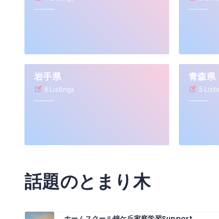
岩手県
青森県
6 Listings
5 List
話題のとまり木
ホームスクール錦ケ丘家庭学習Support