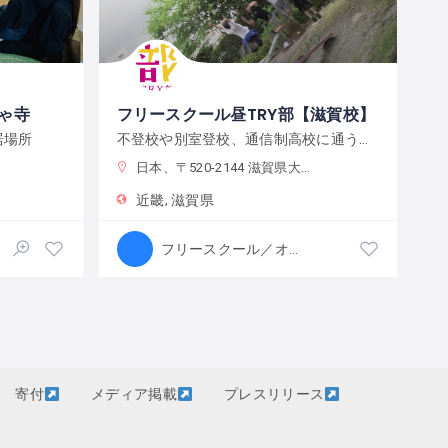
ゃ寺
フリースクール昼TRY部【滋賀校】
居場所
不登校や別室登校、通信制高校に通う子ども達が人目を気にせず笑顔になれる週一回からのひみつ基地
日本、〒520-2144 滋賀県大津市大萱１丁目９−７
近畿
滋賀県
フリースクール／オルタナティブスクール
寄付
メディア掲載
プレスリリース