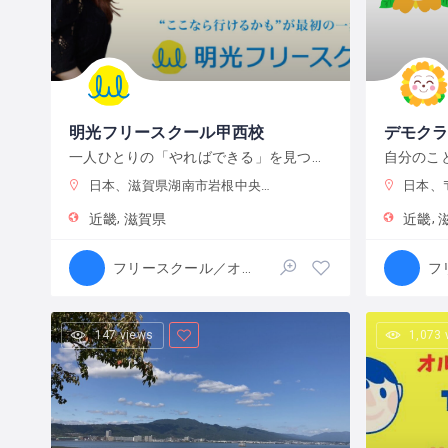
明光フリースクール甲西校
デモク
一人ひとりの「やればできる」を見つけ、育む
日本、滋賀県湖南市岩根中央３丁目 ルミエールミヤビ
日本、〒520
近畿
滋賀県
近畿
フリースクール／オルタナティブスクール
147 views
1,073 