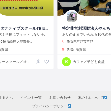
大津オルタナティブスクールTRIUMPH（トライアンフ）
特定非営利活動法人やんち
好きを追求！学校にフィットしない子どもたちのための、家庭でも学校でもない第3の居場所
ありのままでいられる10代の
046 滋賀県大津市長等２丁目７−２４
滋賀県草津市草津
滋賀県
近畿
滋賀県
フリースクール／オルタナティブスクール
カフェ／子ども食堂
する方へ
イベント一覧
お問い合わせ
私たちについて
プライバシーポリシー