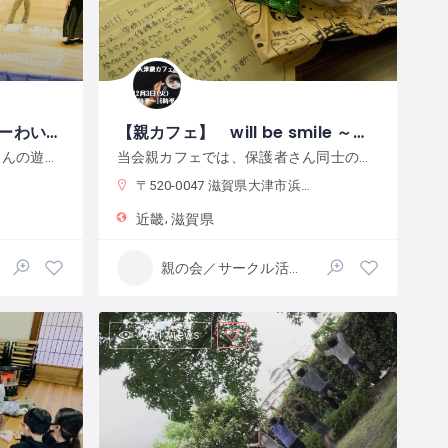
びわフリ ～ びわ湖フリーわいわい
【親カフェ】 will be smile ～不登校から多様な学びを考える親の会＠大津
学校以外の場で学び育つ親子さんの遊び＆おしゃべりの場
当会親カフェでは、保護者さん同士の気軽なつながりを大切にした運営をしています。活動を通して、保護者さんが安心して子育てできる環境づくりを応援しています。
〒520-0047 滋賀県大津市浜大津４丁目１ 大津市ふれあいプラザ
近畿
滋賀県
親の会／サークル活動
651 views