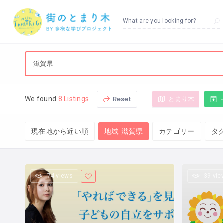
What are you looking for?
Reset
とまり木
We found
8 Listings
現在地から近い順
地域: 滋賀県
カテゴリー
タ
74 views
39 vie