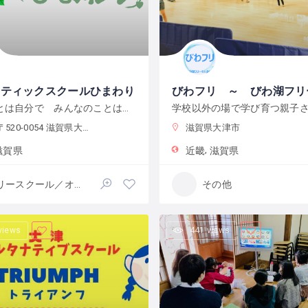
ラティックスクールひまわり
自分のことは自分で みんなのことはみんなで決める ここは「自由」と「自治」の学校です
-0054 滋賀県大津市逢坂２丁目９−９
滋賀県大津市
滋賀県
近畿
滋賀県
フリースクール／オルタナティブスクール
その他
views
441 views