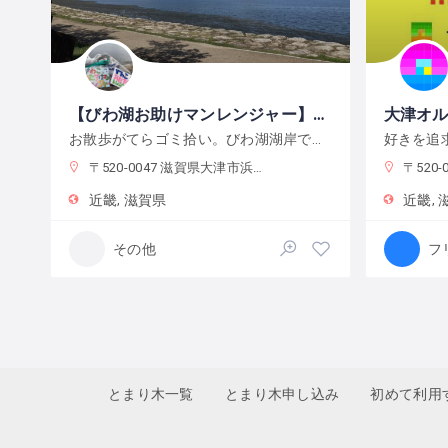
【びわ湖お助けマンレンジャー】will be smile ～不登校から多様な学びを考える親の会＠大津
お散歩がてらゴミ拾い。びわ湖湖岸での活動です。月に一度。親子でも親だけでも！
〒520-0047 滋賀県大津市浜大津５丁目１
〒520-0
近畿
滋賀県
近畿
その他
とまり木一覧
とまり木申し込み
初めて利用