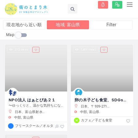
現在地から近い順
地域: 富山県
Filter
Map
215 views
1,466 views
NPO法人 はぁとぴあ２１
卵の木子ども食堂、SDGs活動をする子どもオフィスPeace Piece
〜ゆっくりと、温かな気持ちになっていく居場所〜 1,
日本、〒939-2716 富山県富山市婦中町下轡田１６１−３
日本、富山県射水市三ケ伊勢領２４６７
中部
富山県
中部
富山県
カフェ／子ども食堂
フリースクール／オルタナティブスクール