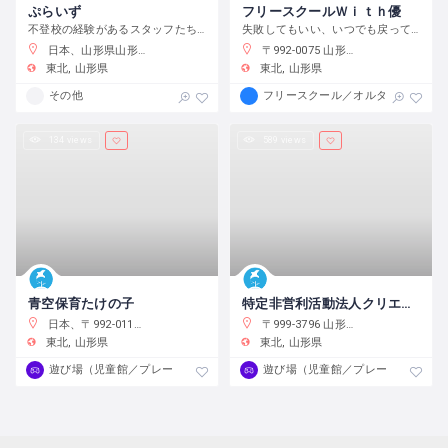
ぷらいず
フリースクールＷｉｔｈ優
不登校の経験があるスタッフたちが運営している居場所です。気軽に立ち寄ってね！
失敗してもいい、いつでも戻って来れる場所
日本、山形県山形市銅町１−３−３５
〒992-0075 山形県米沢市 山形県米沢市赤芝町川添1884
東北
山形県
東北
山形県
その他
フリースクール／オルタナティブス
134 views
589 views
青空保育たけの子
特定非営利活動法人クリエイトひがしね
日本、〒992-0118 山形県米沢市上新田１１６６
〒999-3796 山形県東根市中央一丁目５番１号 東根市さくらんぼタントクルセンター内
東北
山形県
東北
山形県
遊び場（児童館／プレーパーク）
遊び場（児童館／プレーパーク）