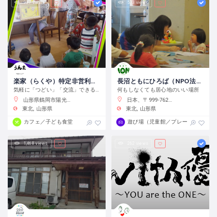
937 views
533 views
楽家（らくや）特定非営利活動法人ぼらんたす
長沼ともにひろば（NPO法人明日のたね）
気軽に「つどい」「交流」できるところです
何もしなくても居心地のいい場所
山形県鶴岡市陽光町１０−３６
日本、〒999-7621 山形県鶴岡市長沼字宮前163番地
東北
山形県
東北
山形県
カフェ／子ども食堂
遊び場（児童館／プレーパーク）
1,468 views
262 views