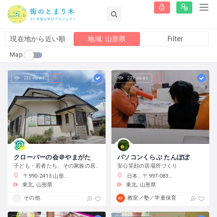
現在地から近い順
地域: 山形県
Filter
Map
232 views
271 views
クローバーの会＠やまがた
パソコンくらぶ たんぽぽ
子ども・若者たち、その家族の居場所づくり
安心笑顔の居場所づくり
〒990-2413 山形県山形市南原町１丁目２７−２０
日本、〒997-0832 山形県鶴岡市青柳町４１−１０
東北
山形県
東北
山形県
その他
教室／塾／学童保育