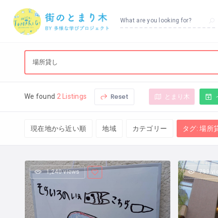
What are you looking for?
Reset
とまり木
We found
2 Listings
現在地から近い順
地域
カテゴリー
タグ: 場所
1,240 views
799 v