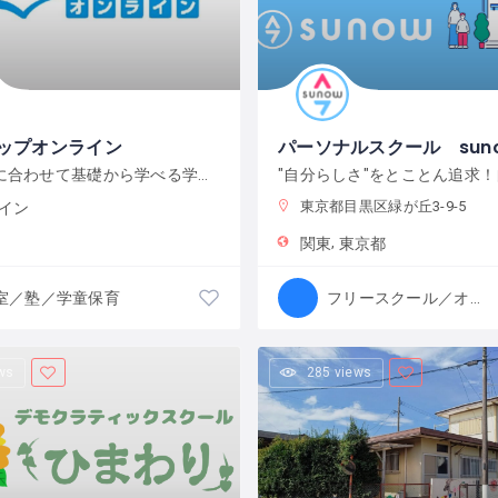
テップオンライン
お子さんに合わせて基礎から学べる学習スタイル！ できた！わかった！を積み重ねて『自信』が増していく！
東京都目黒区緑が丘3-9-5
イン
関東
東京都
室／塾／学童保育
フリースクール／オルタナティブスクール
ws
285 views