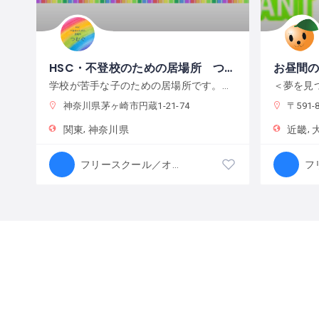
HSC・不登校のための居場所 つむぐ
お昼間
学校が苦手な子のための居場所です。遊び学びながら自分らしく生きていこう！HSC（ひといちばい敏感な子）について相談もできます。
神奈川県茅ヶ崎市円蔵1-21-74
〒591-8025 
関東
神奈川県
近畿
フリースクール／オルタナティブスクール