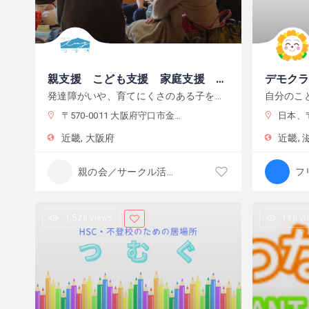
親支援 こども支援 家庭支援 ボランティア団体 つむぎ
デモク
発達障がいや、育てにくさのある子を育てる親御さんたちと子どもたちの安らげる場所を提供しています。
〒570-0011 大阪府守口市金田町６丁目２４−１０
日本、〒520
近畿
大阪府
近畿
親の会／サークル活動
1,528 views
196 v