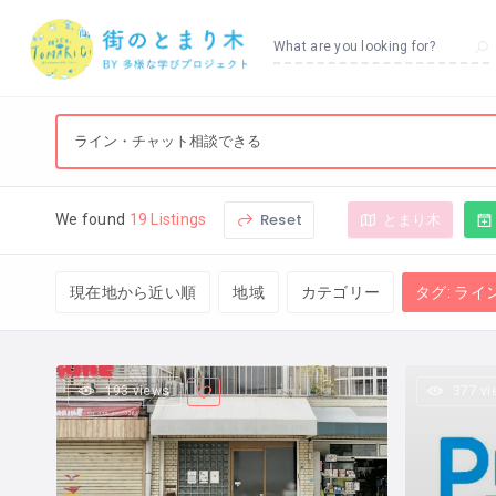
What are you looking for?
Reset
とまり木
We found
19 Listings
現在地から近い順
地域
カテゴリー
タグ: ラ
193 views
377 v