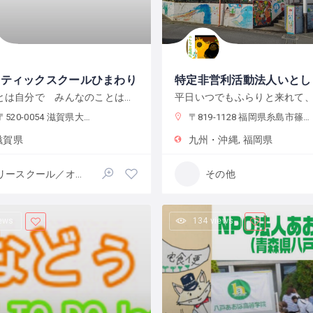
ラティックスクールひまわり
自分のことは自分で みんなのことはみんなで決める ここは「自由」と「自治」の学校です
-0054 滋賀県大津市逢坂２丁目９−９
〒819-1128 福岡県糸島市篠原東１丁目２３−３２
滋賀県
九州・沖縄
福岡県
フリースクール／オルタナティブスクール
その他
iews
134 views