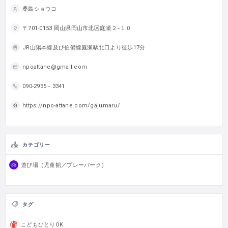
桑島ショウコ
〒701-0153 岡山県岡山市北区庭瀬２−１０
JR山陽本線及び伯備線庭瀬駅北口より徒歩17分
npoattane@gmail.com
090-2935－3341
https://npo-attane.com/gajumaru/
カテゴリー
遊び場（児童館／プレーパーク）
タグ
こどもひとりOK