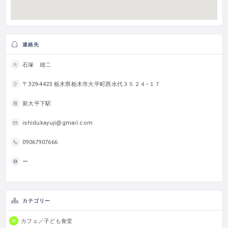
連絡先
石塚 雄二
〒329-4423 栃木県栃木市大平町西水代３５２４−１７
新大平下駅
ishidukayuji@gmail.com
09067907666
ー
カテゴリー
カフェ／子ども食堂