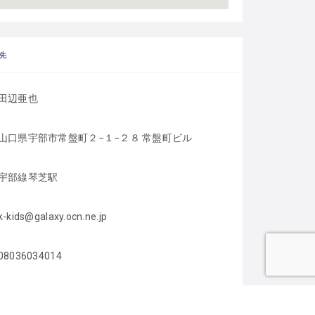
先
田辺亜也
山口県宇部市常盤町２−１−２８ 常盤町ビル
宇部線琴芝駅
k-kids@galaxy.ocn.ne.jp
08036034014
https://www.kaneko-kids-club.com/plaza/