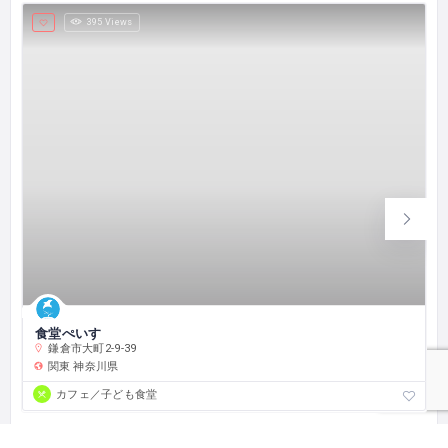
395 Views
食堂ぺいす
鎌倉市大町2-9-39
関東
神奈川県
カフェ／子ども食堂