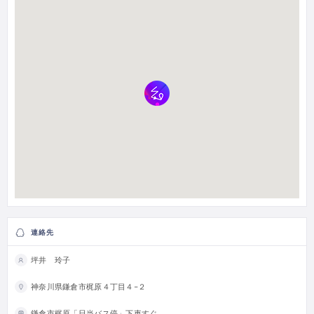
連絡先
坪井 玲子
神奈川県鎌倉市梶原４丁目４−２
鎌倉市梶原「日当バス停」下車すぐ