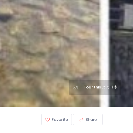
Tour this とまり木
Favorite
Share