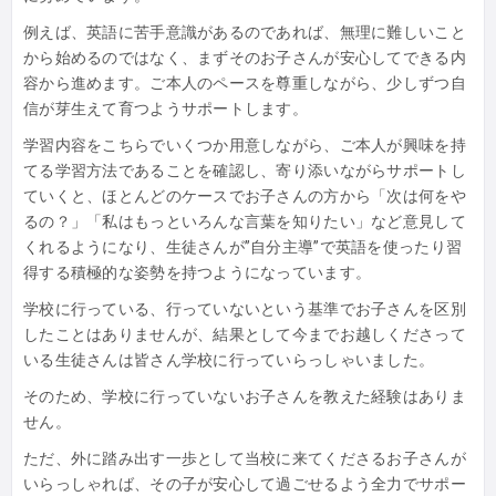
例えば、英語に苦手意識があるのであれば、
無理に難しいこと
から始めるのではなく、
まずそのお子さんが安心してできる内
容から進めます。
ご本人のペースを尊重しながら、
少しずつ自
信が芽生えて育つようサポートします。
学習内容をこちらでいくつか用意しながら、
ご本人が興味を持
てる学習方法であることを確認し、
寄り添いながらサポートし
ていくと、
ほとんどのケースでお子さんの方から「次は何をや
るの？」「
私はもっといろんな言葉を知りたい」
など意見して
くれるようになり、生徒さんが”自分主導”
で英語を使ったり習
得する積極的な姿勢を持つようになっています
。
学校に行っている、
行っていないという基準でお子さんを区別
したことはありませんが
、
結果として今までお越しくださって
いる生徒さんは皆さん学校に行
っていらっしゃいました。
そのため、
学校に行っていないお子さんを教えた経験はありま
せん。
ただ、
外に踏み出す一歩として当校に来てくださるお子さんが
いらっしゃ
れば、
その子が安心して過ごせるよう全力でサポー