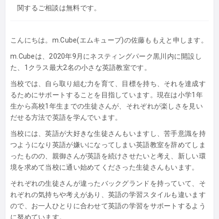
関するご相談は無料です。
こんにちは。m.Cube(エムキューブ)
の佐藤ももえと申します。
m.Cubeは、
2020年9月にネスティングパーク黒川内に開設し
た、
1クラス最大2名の小さな英語教室です。
当校では、自ら取り組む力を育て、目標を持ち、
それを達成す
るためにサポートすることを目指しています。
現在は小学1年
生から高校1年生までの生徒さんが、
それぞれが楽しさを見い
だせる方法で英語を学んでいます。
当校には、英語が大好きな生徒さんもいますし、
苦手意識を持
つようになり英語が嫌いになってしまい英語教室を辞
めてしま
ったものの、親御さんが英語を続けさせたいと考え、
新しい環
境を求めて当校に通い始めてくださった生徒さんもいます
。
それぞれの生徒さんが違ったバックグランドを持っていて、
そ
れぞれの気持ちや考えがあり、
英語の学習スタイルも違います
ので、
お一人ひとりに合わせて英語の学習をサポートするよう
に努めてい
ます。