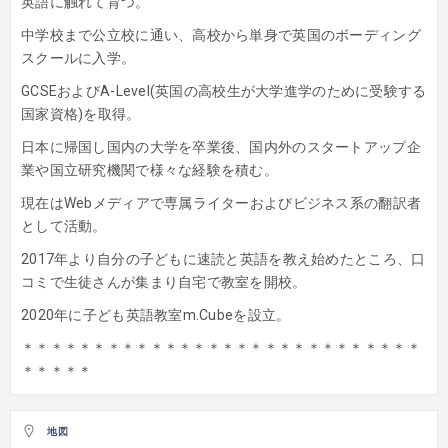
英語に触れて育つ。
中学校まで公立校に通い、
高校から単身で英国のボーディング
スクールに入学。
GCSEおよびA-Level(
英国の高校生が大学進学のために受験する
国家資格)を取得。
日本に帰国し国内の大学を卒業後、
国内外のスタートアップ企
業や国立研究機関で様々な経験を積む。
現在はWebメディアで専属ライターおよびビジネス系の翻訳者
と
して活動。
2017年より自分の子どもに速読と英語を教え始めたところ、
口
コミで生徒さんが集まり自宅で教室を開校。
2020年に子ども英語教室m.Cubeを設立。
＊＊＊＊＊＊＊＊＊＊＊＊＊＊＊＊＊＊＊＊＊＊＊＊＊＊＊＊
＊＊
＊＊＊
地図