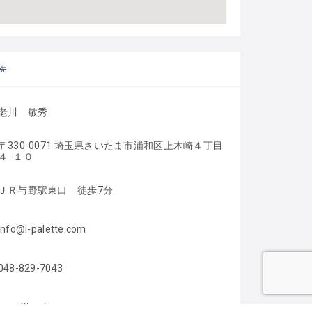
先
老川　敏秀
〒330-0071 埼玉県さいたま市浦和区上木崎４丁目
４−１０
ＪＲ与野駅東口　徒歩7分
info@i-palette.com
048-829-7043
http://i-palette.com