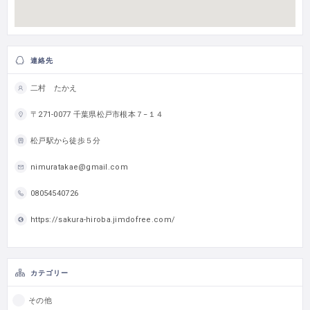
連絡先
二村 たかえ
〒271-0077 千葉県松戸市根本７−１４
松戸駅から徒歩５分
nimuratakae@gmail.com
08054540726
https://sakura-hiroba.jimdofree.com/
カテゴリー
その他