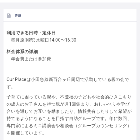
詳細
利用できる日時・定休日
毎月原則第3水曜日14:00〜16:30
料金体系の詳細
年会費または参加費
Our Placeは小田急線新百合ヶ丘周辺で活動している親の会で
す。
子育てに困っている親や、不登校の子どもや社会的ひきこもり
の成人のお子さんを持つ親が月1回集まり、おしゃべりや学び
合いを通してお互いを励ましたり、情報共有したりして希望が
持てるようになることを目指す自助グループです。年に数回、
専門家によるミニ講演会や相談会（グループカウンセリング）
を開催しています。