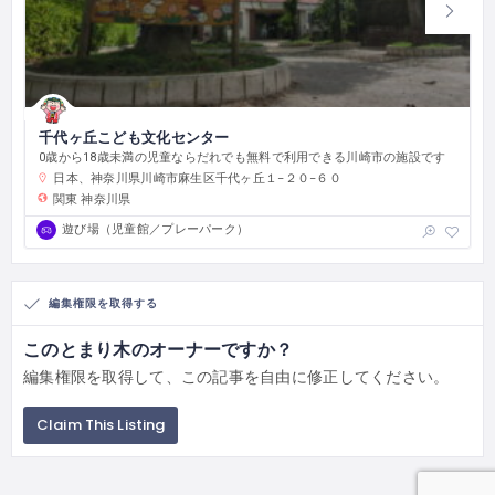
千代ヶ丘こども文化センター
0歳から18歳未満の児童ならだれでも無料で利用できる川崎市の施設です
日本、神奈川県川崎市麻生区千代ヶ丘１−２０−６０
関東
神奈川県
遊び場（児童館／プレーパーク）
編集権限を取得する
このとまり木のオーナーですか？
編集権限を取得して、この記事を自由に修正してください。
Claim This Listing