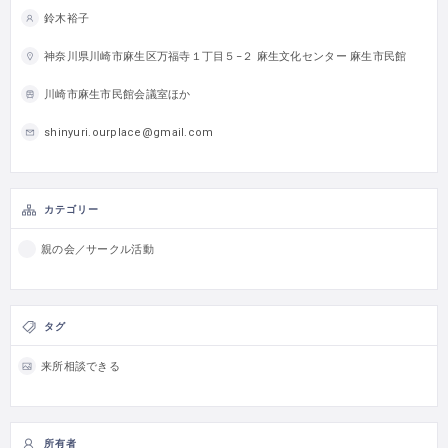
鈴木裕子
神奈川県川崎市麻生区万福寺１丁目５−２ 麻生文化センター 麻生市民館
川崎市麻生市民館会議室ほか
shinyuri.ourplace@gmail.com
カテゴリー
親の会／サークル活動
タグ
来所相談できる
所有者