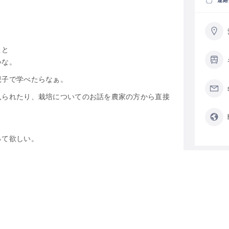
連絡
こと
いな。
親子で学べたらなぁ。
見られたり、栽培についてのお話を農家の方から直接
って欲しい。
B型事業所piece for you副代表をされている
カテ
ど生きていく上で大切なことを教えてもらいます。