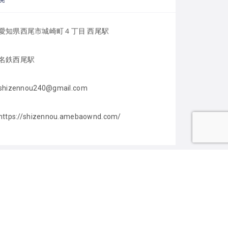
先
愛知県西尾市城崎町４丁目 西尾駅
名鉄西尾駅
shizennou240@gmail.com
https://shizennou.amebaownd.com/
ゴリー
遊び場（児童館／
プレーパーク）