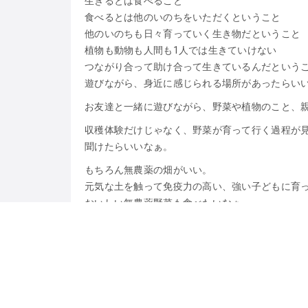
生きるとは食べること
食べるとは他のいのちをいただくということ
他のいのちも日々育っていく生き物だということ
植物も動物も人間も1人では生きていけない
つながり合って助け合って生きているんだという
遊びながら、身近に感じられる場所があったらい
お友達と一緒に遊びながら、野菜や植物のこと、
収穫体験だけじゃなく、野菜が育って行く過程が
聞けたらいいなぁ。
もちろん無農薬の畑がいい。
元気な土を触って免疫力の高い、強い子どもに育
おいしい無農薬野菜も食べたいなぁ。
そう思っていたとき、西尾の自然農法家であり、就労支援
星野さんに出逢いました。
星野さんに畑の先生として、
野菜のこと、虫のこと、また薪割りや火起こしな