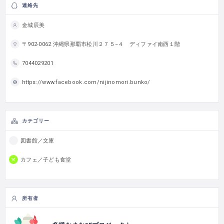
連絡先
金城辰美
〒902-0062 沖縄県那覇市松川２７５−４ ディファイ南西１階
7044029201
https://www.facebook.com/nijinomori.bunko/
カテゴリー
図書館／文庫
カフェ／子ども食堂
所有者