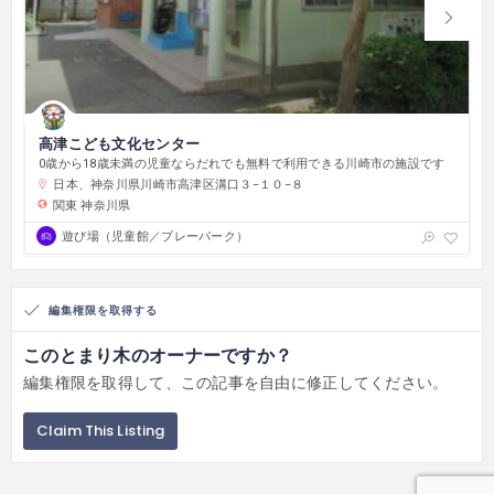
高津こども文化センター
0歳から18歳未満の児童ならだれでも無料で利用できる川崎市の施設です
日本、神奈川県川崎市高津区溝口３−１０−８
関東
神奈川県
遊び場（児童館／プレーパーク）
編集権限を取得する
このとまり木のオーナーですか？
編集権限を取得して、この記事を自由に修正してください。
Claim This Listing