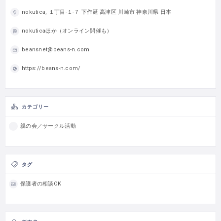
nokutica, １丁目-１-７ 下作延 高津区 川崎市 神奈川県 日本
nokuticaほか（オンライン開催も）
beansnet@beans-n.com
https://beans-n.com/
カテゴリー
親の会／サークル活動
タグ
保護者の相談OK