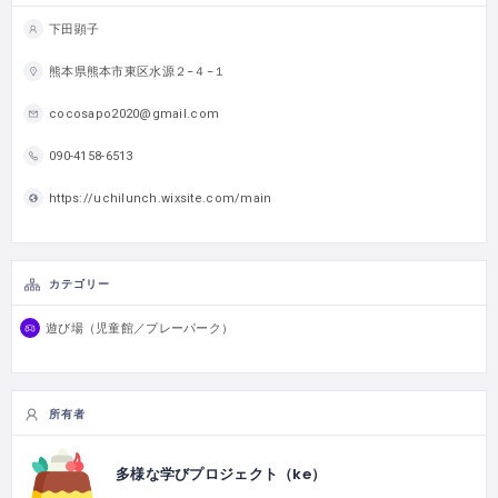
下田顕子
熊本県熊本市東区水源２−４−１
cocosapo2020@gmail.com
090-4158-6513
https://uchilunch.wixsite.com/main
カテゴリー
遊び場（児童館／プレーパーク）
所有者
多様な学びプロジェクト（ke）