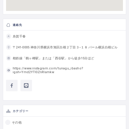
連絡先
糸賀千春
〒241-0005 神奈川県横浜市旭区白根２丁目３−１８ パール横浜白根ビル
相鉄線「鶴ヶ峰駅」または「西谷駅」から徒歩15分ほど
https://www.instagram.com/tunagu_ibasho?
igsh=Ymd2YTI0ZnRlamkw
カテゴリー
その他