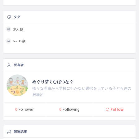
タグ
少人数
6～12歳
所有者
めぐり芽ぐむばつなぐ
様々な理由から学校に行かない選択をしている子ども達の
居場所
Follow
0
Follower
0
Following
関連記事