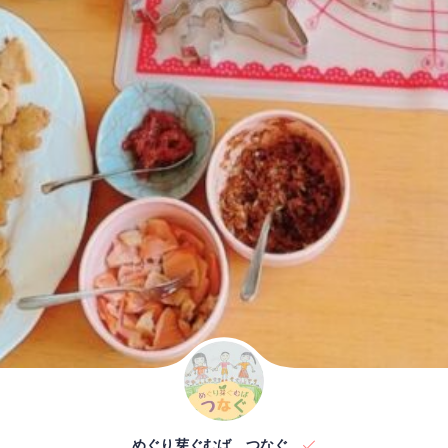
めぐり芽ぐむば つなぐ