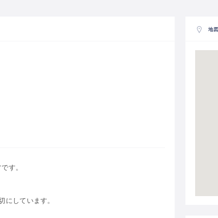
地
フです。
。
切にしています。