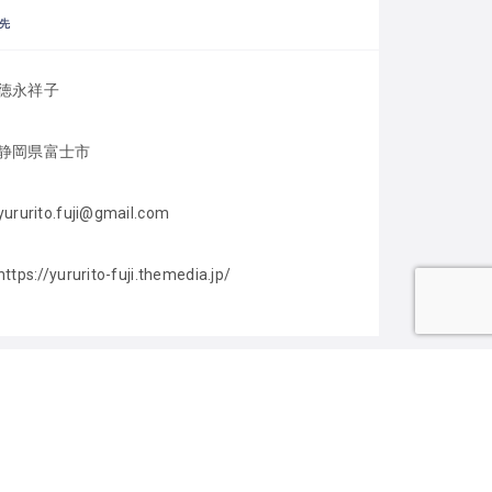
先
徳永祥子
静岡県富士市
yururito.fuji@gmail.com
https://yururito-fuji.themedia.jp/
ゴリー
親の会／サークル
活動