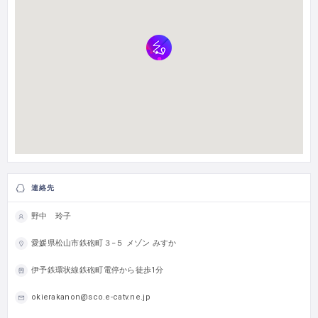
連絡先
野中 玲子
愛媛県松山市鉄砲町３−５ メゾン みすか
伊予鉄環状線鉄砲町電停から徒歩1分
okierakanon@sco.e-catv.ne.jp