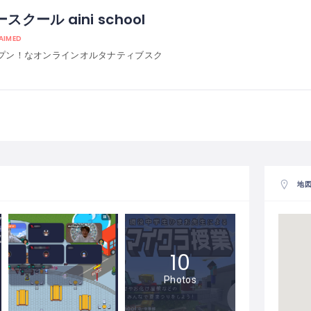
ール aini school
AIMED
プン！なオンラインオルタナティブスク
地
10
Photos