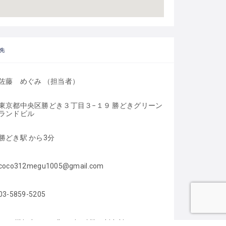
先
佐藤　めぐみ （担当者）
東京都中央区勝どき３丁目３−１９ 勝どきグリーン
ランドビル
勝どき駅 から3分
coco312megu1005@gmail.com
03-5859-5205
http://kindery.net/location/#kachidoki