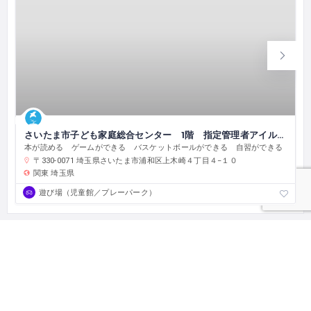
さいたま市子ども家庭総合センター 1階 指定管理者アイル・オーエンスグループ
本が読める ゲームができる バスケットボールができる 自習ができる
〒330-0071 埼玉県さいたま市浦和区上木崎４丁目４−１０
関東
埼玉県
遊び場（児童館／プレーパーク）
とまり木一覧
とまり木申し込み