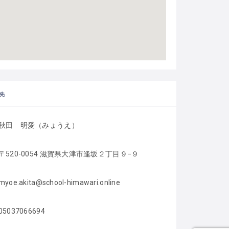
先
秋田　明愛（みょうえ）
〒520-0054 滋賀県大津市逢坂２丁目９−９
myoe.akita@school-himawari.online
05037066694