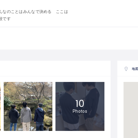
んなのことはみんなで決める ここは
校です
地
10
Photos