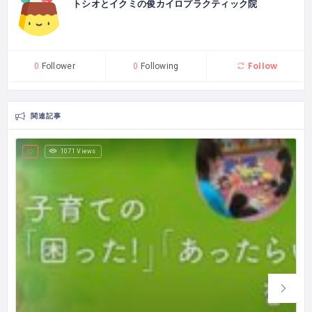
トシオとイクミの俊カイロプラクティック院
Follow
0
Follower
0
Following
関連記事
1071 Views