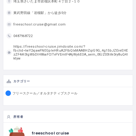
埼玉県さいたま市岩槻区本町４丁目２−１０
東武野田線「岩槻駅」から徒歩5分
freeschool.cruise@gmail.com
0487968722
https://freeschool-cruise.jimdosite.com/?
fbclid=IwY2xjawFNEGpleHRuA2FlbQIxMAABHZqiG9G_4g15bJZEreEHE
zZF4iK0IgWbDIH86aFClTvFVEmtF4AjWy6EOA_aem_0tUZ03Iilk0ry8uQ4I
ktyw
カテゴリー
フリースクール／オルタナティブスクール
所有者
freeschool cruise