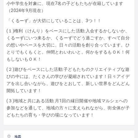
小中学生を対象に、現在7名の子どもたちが在籍しています
（2024年9月現在）
「くるーず」が大切にしていることは、3つ！！
(１)権利（けんり）をベースにした活動:入会するかしないか、
くるーずにいつ来るか、くるーずでどう過ごすか、すべて自分
の想いやペースを大切に、日々の活動を創り合っています。ひ
とりでもくもくと。仲間とわいわいと。何かをするもＯＫ！何
もしないもＯＫ！
(２)遊びをベースにした活動:子どもたちのクリエイティブな遊
びの中には、たくさんの学びが凝縮されています！日々アイデ
アを出し合いながら、遊びをとおして、新しい世界をどんどん
開拓しています！
(３)地域と共にある活動:月1回の縁日開催や地域マルシェへの
参加などを通して、地域の方々に支えられながら、街全体が子
どもたちの育ち・学びの場になっています！
地図