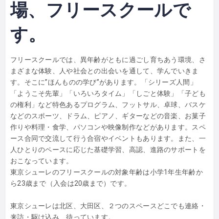
場、フリースクールで
す。
フリースクールでは、異年齢がともに過ごし育ちあう環境、さ
まざまな体験、人や社会との出会いを通して、学んでいきま
す。そこに”ほんものの学び”があります。「シリーズ人間」
「ようこそ先輩」「いろいろタイム」「しごと体験」「子ども
の権利」など特色あるプログラム、フットサル、卓球、バスケ
などのスポーツ、ドラム、ピアノ、ギターなどの音楽、お菓子
作りや料理・食学、パソコンや映像制作などがあります。スペ
ース合同で交流して行う合宿やイベントもあります。また、一
人ひとりのペースに応じた基礎学習、高認、進路のサポートを
おこなっています。
東京シューレのフリースクールの対象年齢は小学1年生年齢か
ら23歳まで（入会は20歳まで）です。
東京シューレは北区、大田区、２つのスペースどこでも連絡・
来訪・駆け込み、待っています。