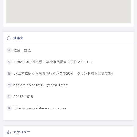
連絡先
佐藤 昌弘
〒964-0074 福島県二本松市岳温泉２丁目２０−１１
JR二本松駅から岳温泉行きバスで20分 グランド前下車徒歩3分
adatara.aoisora2017@gmail.com
0243241518
https://www.adatara-aoisora.com
カテゴリー