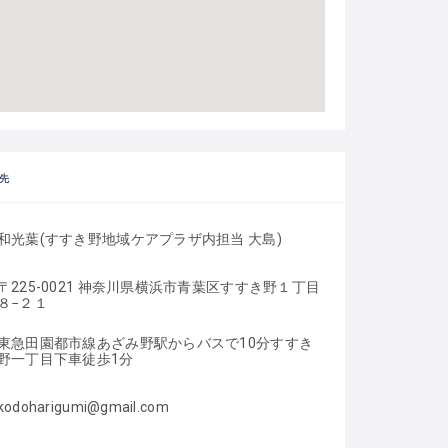
先
和光葉(すすき野地域ケアプラザ内担当 大島)
〒225-0021 神奈川県横浜市青葉区すすき野１丁目
８−２１
東急田園都市線あざみ野駅からバスで10分すすき
野一丁目下車徒歩1分
kodoharigumi@gmail.com