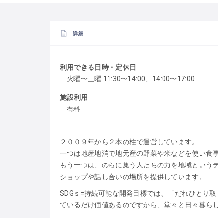
詳細
利用できる日時・定休日
火曜〜土曜 11:30〜14:00、14:00〜17:00
施設利用
有料
２００９年から２本の柱で運営しています。
一つは地産地消で地元産の野菜や米などを使い食
もう一つは、のらに集う人たちの力を地域という
ショップや話し合いの場所を提供しています。
SDGｓ=持続可能な開発目標では、「だれひとり
ているだけ価値あるのですから、堂々と日々暮ら