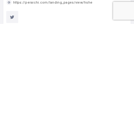
https://peraichi.com/landing_pages/view/hshe
カテゴリー
親の会／サークル活動
タグ
保護者の相談OK
女性スタッフがいる
予約が必要
オンライン（zoomなど）相談できる