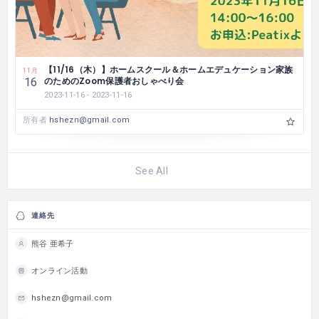
【11/16（木）】ホームスクール＆ホームエデュケーション家族
11月
のためのZoom保護者おしゃべり会
16
2023-11-16 - 2023-11-16
所有者
hshezn@gmail.com
See All
連絡先
熊谷 亜希子
オンライン活動
hshezn@gmail.com