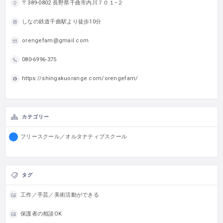
〒389-0802 長野県千曲市内川７０１−２
しなの鉄道千曲駅より徒歩10分
orengefam@gmail.com
080-6996-375
https://shingakuorange.com/orengefam/
カテゴリー
フリースクール／オルタナティブスクール
タグ
工作／手芸／美術活動ができる
保護者の相談OK