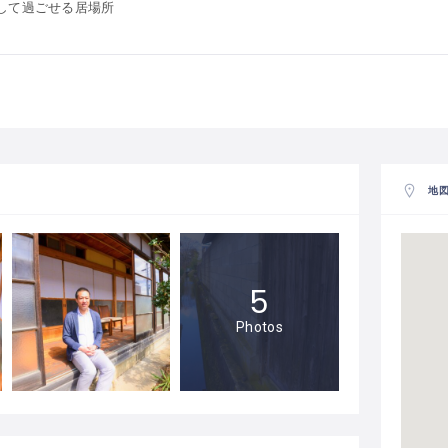
して過ごせる居場所
地
5
Photos