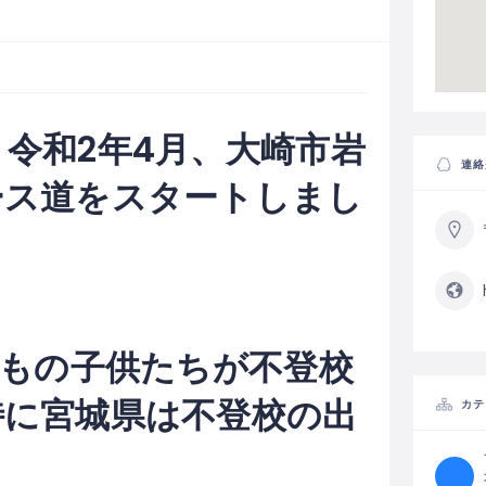
令和2年4月、大崎市岩
連絡
ース道をスタートしまし
人もの子供たちが不登校
特に宮城県は不登校の出
カテ
。