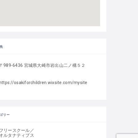
先
〒989-6436 宮城県大崎市岩出山二ノ構５２
https://osakiforchildren.wixsite.com/mysite
ゴリー
フリースクール／
オルタナティブス