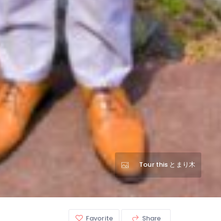
Tour this とまり木
Favorite
Share