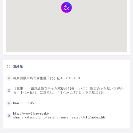
連絡先
神奈川県川崎市麻生区千代ヶ丘１−２０−６０
（電車） 小田急線新百合ヶ丘駅徒歩15分 （バス） 新百合ヶ丘駅バス停か
ら「千代ヶ丘行」に乗車し、「千代ヶ丘1丁目」下車徒歩2分
044-955-1535
http://www3.kawasaki-
shiminkatsudo.or.jp/seishonen/shisetsu/7/13/index.html