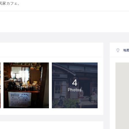
民家カフェ。
地
4
Photos