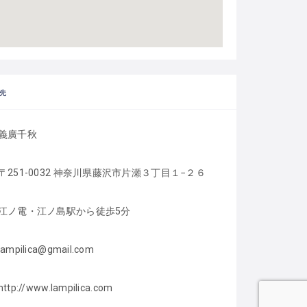
先
義廣千秋
〒251-0032 神奈川県藤沢市片瀬３丁目１−２６
江ノ電・江ノ島駅から徒歩5分
lampilica@gmail.com
http://www.lampilica.com