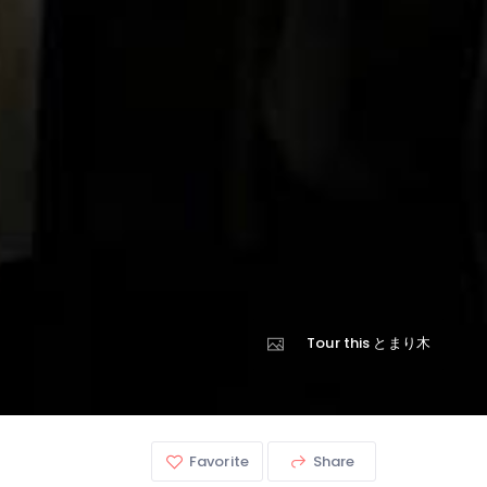
Tour this とまり木
Favorite
Share